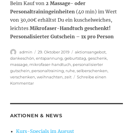
Beim Kauf von
2 Massage- oder
Personaltrainingeinheiten
(40 min) im Wert
von 30,00€ erhältst Du ein kuschelweiches,
leichtes
Mikrofaser-Handtuch geschenkt!
Personalisierter Gutschein – 1x pro Person
Autor
Veröffentlicht
Schlagwörter
admin
29. Oktober 2019
aktionsangebot
,
am
dankeschön
,
entspannung
,
geburtstag
,
geschenk
,
massage
,
mikrofaser-handtuch
,
personalisierter
gutschein
,
personaltraining
,
ruhe
,
selberschenken
,
verschenken
,
weihnachten
,
zeit
Schreibe einen
zu
Kommentar
Aktionsangebot
nur
im
November!
AKTIONEN & NEWS
Kurs-Specials im August