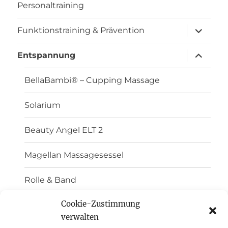
Personaltraining
Unterme
Funktionstraining & Prävention
anzeigen
Unterme
Entspannung
anzeigen
BellaBambi® – Cupping Massage
Solarium
Beauty Angel ELT 2
Magellan Massagesessel
Rolle & Band
Cookie-Zustimmung
Das Ballancer®-System
verwalten